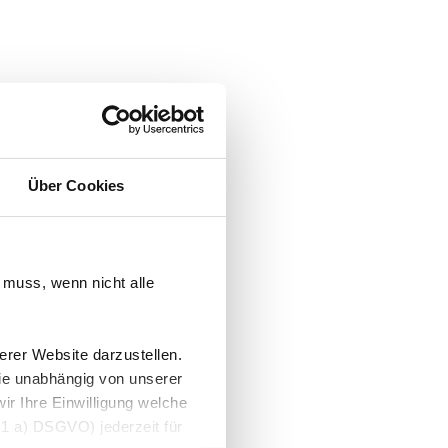
Über Cookies
 muss, wenn nicht alle
erer Website darzustellen.
ie unabhängig von unserer
r Ihre Einwilligung welche
s. 1 a) DSGVO) jederzeit für