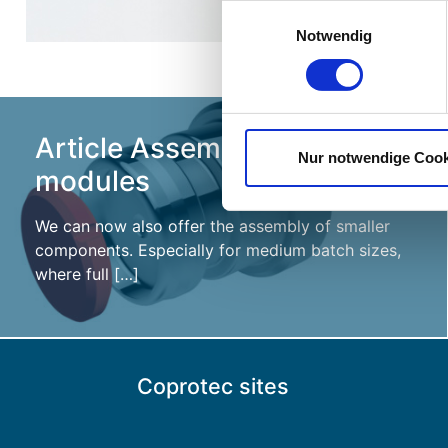
die Zukunft widerrufen. Dazu
Einwilligungsauswahl
Notwendig
Hinweis auf Datenverarbeitu
werden Ihre Daten durch dies
mit unzureichendem Datensch
Überwachungszwecken, verarb
Article Assembly of
dies nicht möchten empfehlen 
Nur notwendige Cook
Dienste eingewilligt haben, k
modules
widerrufen. Dazu haben Sie d
We can now also offer the assembly of smaller
components. Especially for medium batch sizes,
where full […]
Coprotec sites