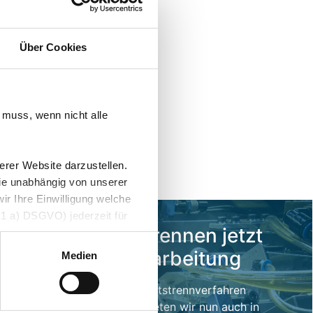
Über Cookies
 muss, wenn nicht alle
erer Website darzustellen.
ie unabhängig von unserer
r Ihre Einwilligung welche
s. 1 a) DSGVO) jederzeit für
Adiabatisch Trennen jetzt
chutzhinweisen
inkl. Endenbearbeitung
Medien
"Alle zulassen“ klicken,
zeitiger Rechtslage als Land
Das Hochgeschwindigkeitstrennverfahren
hörden, zu Kontroll- und zu
„Adiabatisch Trennen“ bieten wir nun auch in