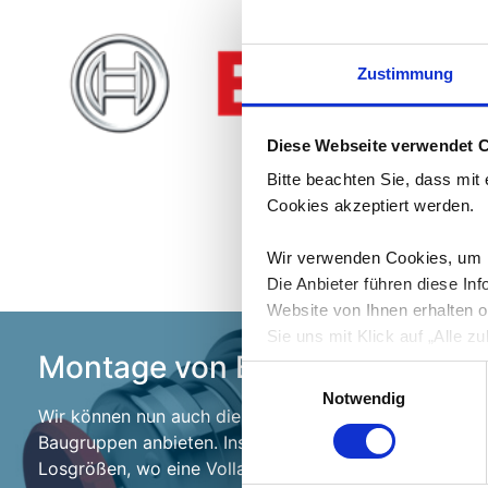
Zustimmung
Diese Webseite verwendet 
Bitte beachten Sie, dass mit
Cookies akzeptiert werden.
Wir verwenden Cookies, um In
Die Anbieter führen diese I
Website von Ihnen erhalten 
Sie uns mit Klick auf „Alle zu
Montage von Baugruppen …
die Zukunft widerrufen. Dazu
Einwilligungsauswahl
Notwendig
Hinweis auf Datenverarbeitu
Wir können nun auch die Montage von kleineren
werden Ihre Daten durch dies
Baugruppen anbieten. Insbesondere für mittlere
mit unzureichendem Datensch
Losgrößen, wo eine Vollautomation […]