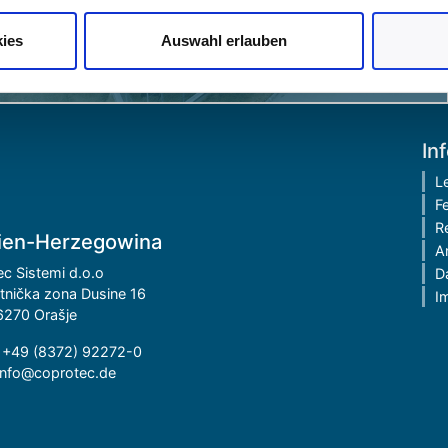
eitet werden. Derzeit gibt es keine Rechtsmittel gegen diese
Produktionsfläche am Standort Bosnien […]
wir Ihnen diese bereitgestellten Dienste nicht zu nutzen. Sollten
ies
Auswahl erlauben
önnen Sie Ihre erteilte Einwilligung (Art. 6 Abs. 1 a) DSGVO) jede
ie Möglichkeit über die Einstellungen in den
Datenschutzhinwe
In
L
F
R
ien-Herzegowina
A
c Sistemi d.o.o
D
tnička zona Dusine 16
I
6270 Orašje
n
+49 (8372) 92272-0
info@coprotec.de