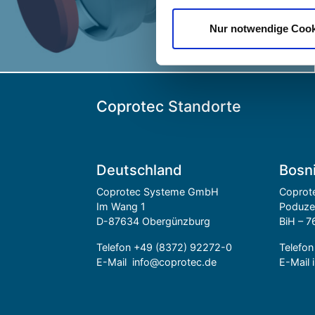
Überwachungszwecken, verarb
dies nicht möchten empfehlen 
Nur notwendige Cook
Dienste eingewilligt haben, k
widerrufen. Dazu haben Sie d
Coprotec Standorte
Deutschland
Bosn
Coprotec Systeme GmbH
Coprote
Im Wang 1
Poduze
D-87634 Obergünzburg
BiH – 7
Telefon
+49 (8372) 92272-0
Telefo
E-Mail
info@coprotec.de
E-Mail