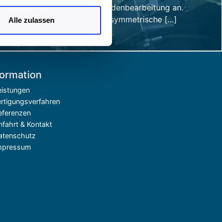
 Praxis vorzugehen. Wenn Sie
Kombination mit einer Endenbearbeitung an.
 Sie bereits in einen der
Hierbei können rotationssymmetrische […]
Alle zulassen
rzeit für die Zukunft
isen
.
formation
eistungen
ertigungsverfahren
eferenzen
nfahrt & Kontakt
atenschutz
mpressum